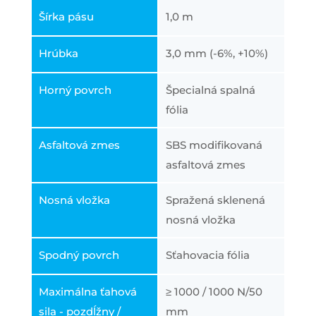
Šírka pásu
1,0 m
Hrúbka
3,0 mm (-6%, +10%)
Horný povrch
Špecialná spalná
fólia
Asfaltová zmes
SBS modifikovaná
asfaltová zmes
Nosná vložka
Spražená sklenená
nosná vložka
Spodný povrch
Sťahovacia fólia
Maximálna ťahová
≥ 1000 / 1000 N/50
sila - pozdĺžny /
mm