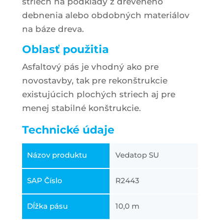
striech na podklady z dreveného
debnenia alebo obdobných materiálov
na báze dreva.
Oblasť použitia
Asfaltový pás je vhodný ako pre
novostavby, tak pre rekonštrukcie
existujúcich plochých striech aj pre
menej stabilné konštrukcie.
Technické údaje
Názov produktu
Vedatop SU
SAP Číslo
R2443
Dĺžka pásu
10,0 m