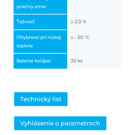
priečny smer
Ťažnosť
≥ 2/2 %
Ohybnosť pri nízkej
≤ - 30 °C
teplote
Balenie kot/pal
20 ks
Technický list
Vyhlásenie o parametroch